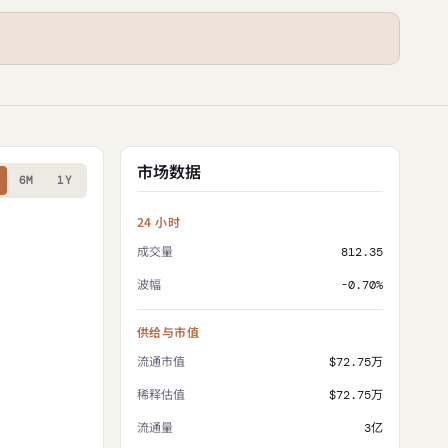
市场数据
6M
1Y
24 小时
成交量
812.35
波幅
-0.70%
供给与市值
流通市值
$72.75万
稀释估值
$72.75万
流通量
3亿