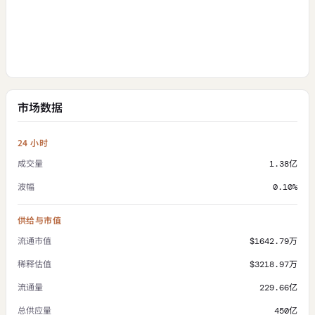
市场数据
24 小时
成交量
1.38亿
波幅
0.10%
供给与市值
流通市值
$1642.79万
稀释估值
$3218.97万
流通量
229.66亿
总供应量
450亿