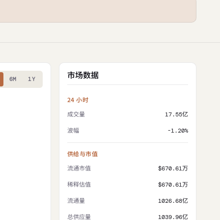
市场数据
6M
1Y
24 小时
成交量
17.55亿
波幅
-1.20%
供给与市值
流通市值
$670.61万
稀释估值
$670.61万
流通量
1026.68亿
总供应量
1039.96亿