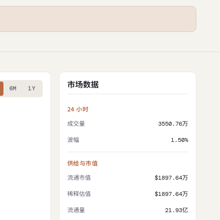
市场数据
6M
1Y
24 小时
成交量
3550.76万
波幅
1.50%
供给与市值
流通市值
$1897.64万
稀释估值
$1897.64万
流通量
21.93亿