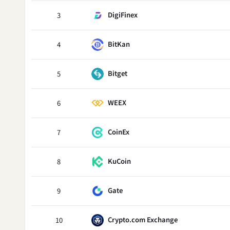
DigiFinex
3
BitKan
4
Bitget
5
WEEX
6
CoinEx
7
KuCoin
8
Gate
9
Crypto.com Exchange
10